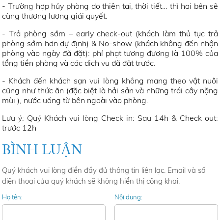
- Trường hợp hủy phòng do thiên tai, thời tiết… thì hai bên sẽ
cùng thương lượng giải quyết.
- Trả phòng sớm – early check-out (khách làm thủ tục trả
phòng sớm hơn dự định) & No-show (khách không đến nhận
phòng vào ngày đã đặt): phí phạt tương đương là 100% của
tổng tiền phòng và các dịch vụ đã đặt trước.
- Khách đến khách sạn vui lòng không mang theo vật nuôi
cũng như thức ăn (đặc biệt là hải sản và những trái cây nặng
mùi ), nước uống từ bên ngoài vào phòng.
Lưu ý: Quý Khách vui lòng Check in: Sau 14h & Check out:
trước 12h
BÌNH LUẬN
Quý khách vui lòng điền đầy đủ thông tin liên lạc. Email và số
điện thoại của quý khách sẽ không hiển thị công khai.
Họ tên:
Nội dung: