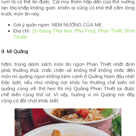
rụm là có thể ăn được. Cái mùi thơm hấp dẫn của thịt nướng
lan tỏa khắp không gian, khiến ai cũng có khó thể cầm lòng
trước món ăn này.
Gợi ý quán ngon: NEM NƯỚNG CỦA MẸ
Địa chỉ:
10 Đặng Thai Mai, Phú Thuỷ, Phan Thiết, Bình
Thuận
9. Mì Quảng
Nằm trong danh sách món ăn ngon Phan Thiết nhất định
phải thưởng thức chắc chắn sẽ không thể không nhắc đến
món mì quảng ngon không kém cạnh ở Quảng Nam đâu nhé!
Đặc biệt, nếu như những nơi khác họ thường chế biến mì
quảng cùng với thịt heo thì mỳ Quảng Phan Thiết lại được
chế biến cùng thịt vịt. Vì vậy, hương vị mì Quảng nơi đây
cũng có đôi chút khác biệt.