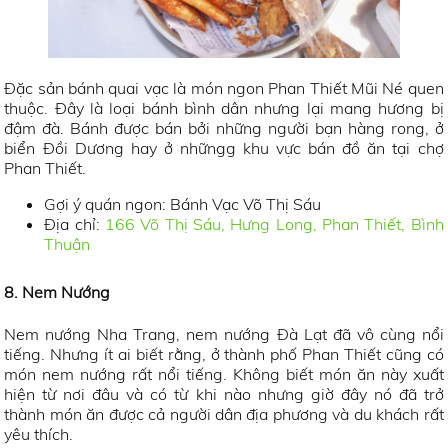
Đặc sản bánh quai vạc là món ngon Phan Thiết Mũi Né quen
thuộc. Đây là loại bánh bình dân nhưng lại mang hương bị
đậm đà. Bánh được bán bởi những người bạn hàng rong, ở
biển Đồi Dương hay ở nhữngg khu vực bán đồ ăn tại chợ
Phan Thiết.
Gợi ý quán ngon: Bánh Vạc Võ Thị Sáu
Địa chỉ:
166 Võ Thị Sáu, Hưng Long, Phan Thiết, Bình
Thuận
8. Nem Nướng
Nem nướng Nha Trang, nem nướng Đà Lạt đã vô cùng nổi
tiếng. Nhưng ít ai biết rằng, ở thành phố Phan Thiết cũng có
món nem nướng rất nổi tiếng. Không biết món ăn này xuất
hiện từ nơi đâu và có từ khi nào nhưng giờ đây nó đã trở
thành món ăn được cả người dân địa phương và du khách rất
yêu thích.