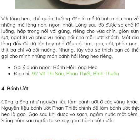
Với lòng heo, chủ quán thường đến lò mổ từ tinh mơ, chọn về
những mẻ lòng non, ngon nhất. Lòng sau đó được sơ chế kĩ
lưỡng, hấp trong nồi với gừng, riềng cho vừa chín, giòn sừn
sựt, ngọt lừ và phục vụ nóng hổi cho mỗi lượt khách. Một đĩa
lòng đầy đủ dù lớn hay nhỏ đều có: tim, gan, cật, phèo non,
thịt ba chỉ và dồi nướng. Nhưng, tùy vào sở thích bạn có thể
gọi cho mình những món bánh hỏi lòng heo riêng.
Gợi ý quán ngon: Bánh Hỏi Lòng Heo
Địa chỉ:
92 Võ Thị Sáu, Phan Thiết, Bình Thuận
4. Bánh Ướt
Cũng giống như nguyên liệu làm bánh ướt ở các vùng khác.
Nguyên liệu bánh ướt Phan Thiết chính để làm bánh ướt thịt
heo là gạo. Gạo sau khi được vo sạch, ngâm nước một đêm.
Sáng hôm sau người ta sẽ xay gạo thành bột nước.