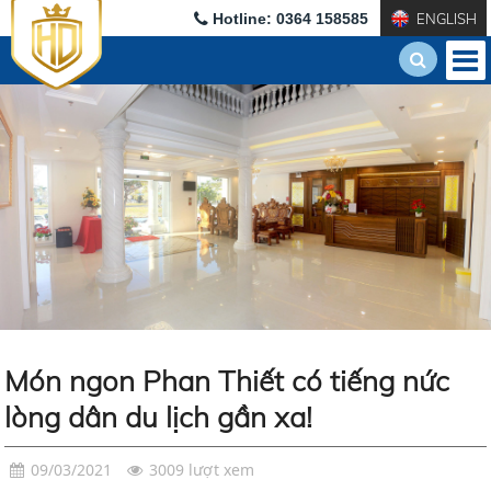
Hotline: 0364 158585
ENGLISH
Món ngon Phan Thiết có tiếng nức
lòng dân du lịch gần xa!
09/03/2021
3009 lượt xem