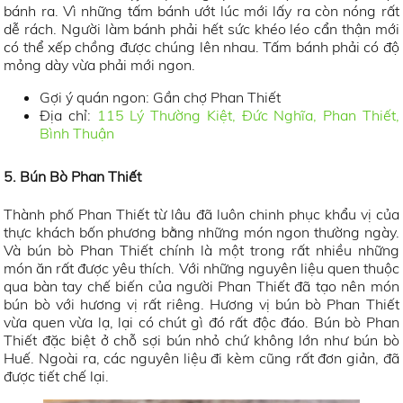
bánh ra. Vì những tấm bánh ướt lúc mới lấy ra còn nóng rất
dễ rách. Người làm bánh phải hết sức khéo léo cẩn thận mới
có thể xếp chồng được chúng lên nhau. Tấm bánh phải có độ
mỏng dày vừa phải mới ngon.
Gợi ý quán ngon: Gần chợ Phan Thiết
Địa chỉ:
115 Lý Thường Kiệt, Đức Nghĩa, Phan Thiết,
Bình Thuận
5. Bún Bò Phan Thiết
Thành phố Phan Thiết từ lâu đã luôn chinh phục khẩu vị của
thực khách bốn phương bằng những món ngon thường ngày.
Và bún bò Phan Thiết chính là một trong rất nhiều những
món ăn rất được yêu thích. Với những nguyên liệu quen thuộc
qua bàn tay chế biến của người Phan Thiết đã tạo nên món
bún bò với hương vị rất riêng. Hương vị bún bò Phan Thiết
vừa quen vừa lạ, lại có chút gì đó rất độc đáo. Bún bò Phan
Thiết đặc biệt ở chỗ sợi bún nhỏ chứ không lớn như bún bò
Huế. Ngoài ra, các nguyên liệu đi kèm cũng rất đơn giản, đã
được tiết chế lại.