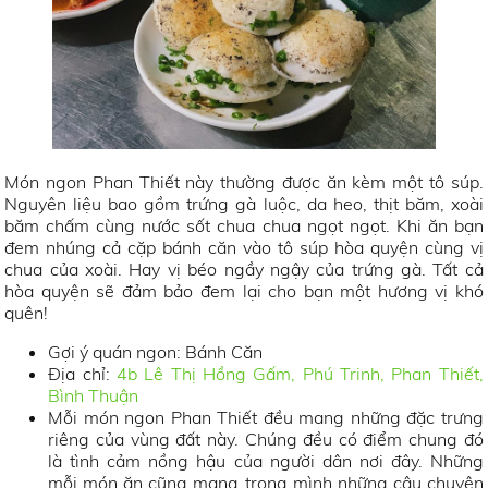
Món ngon Phan Thiết này thường được ăn kèm một tô súp.
Nguyên liệu bao gồm trứng gà luộc, da heo, thịt băm, xoài
băm chấm cùng nước sốt chua chua ngọt ngọt. Khi ăn bạn
đem nhúng cả cặp bánh căn vào tô súp hòa quyện cùng vị
chua của xoài. Hay vị béo ngầy ngậy của trứng gà. Tất cả
hòa quyện sẽ đảm bảo đem lại cho bạn một hương vị khó
quên!
Gợi ý quán ngon: Bánh Căn
Địa chỉ:
4b Lê Thị Hồng Gấm, Phú Trinh, Phan Thiết,
Bình Thuận
Mỗi món ngon Phan Thiết đều mang những đặc trưng
riêng của vùng đất này. Chúng đều có điểm chung đó
là tình cảm nồng hậu của người dân nơi đây. Những
mỗi món ăn cũng mang trong mình những câu chuyện