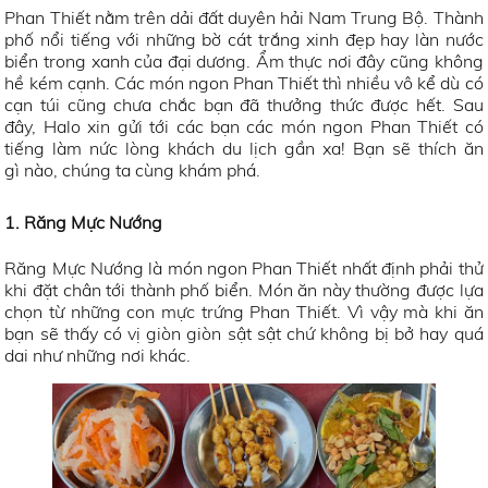
Phan Thiết nằm trên dải đất duyên hải Nam Trung Bộ. Thành
phố nổi tiếng với những bờ cát trắng xinh đẹp hay làn nước
biển trong xanh của đại dương. Ẩm thực nơi đây cũng không
hề kém cạnh. Các món ngon Phan Thiết thì nhiều vô kể dù có
cạn túi cũng chưa chắc bạn đã thưởng thức được hết. Sau
đây, Halo xin gửi tới các bạn các món ngon Phan Thiết có
tiếng làm nức lòng khách du lịch gần xa! Bạn sẽ thích ăn
gì nào, chúng ta cùng khám phá.
1. Răng Mực Nướng
Răng Mực Nướng là món ngon Phan Thiết nhất định phải thử
khi đặt chân tới thành phố biển. Món ăn này thường được lựa
chọn từ những con mực trứng Phan Thiết. Vì vậy mà khi ăn
bạn sẽ thấy có vị giòn giòn sật sật chứ không bị bở hay quá
dai như những nơi khác.