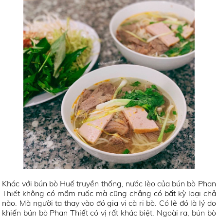
Khác với bún bò Huế truyền thống, nước lèo của bún bò Phan
Thiết không có mắm ruốc mà cũng chẳng có bất kỳ loại chả
nào. Mà người ta thay vào đó gia vị cà ri bò. Có lẽ đó là lý do
khiến bún bò Phan Thiết có vị rất khác biệt. Ngoài ra, bún bò