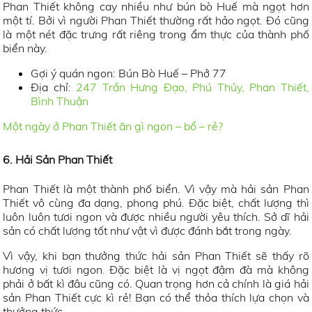
Phan Thiết không cay nhiều như bún bò Huế mà ngọt hơn
một tí. Bởi vì người Phan Thiết thường rất hảo ngọt. Đó cũng
là một nét đặc trưng rất riêng trong ẩm thực của thành phố
biển này.
Gợi ý quán ngon: Bún Bò Huế – Phở 77
Địa chỉ:
247 Trần Hưng Đạo, Phú Thủy, Phan Thiết,
Bình Thuận
Một ngày ở Phan Thiết ăn gì ngon – bổ – rẻ?
6. Hải Sản Phan Thiết
Phan Thiết là một thành phố biển. Vì vậy mà hải sản Phan
Thiết vô cùng đa dạng, phong phú. Đặc biệt, chất lượng thì
luôn luôn tươi ngon và được nhiều người yêu thích. Sở dĩ hải
sản có chất lượng tốt như vật vì được đánh bắt trong ngày.
Vì vậy, khi bạn thưởng thức hải sản Phan Thiết sẽ thấy rõ
hương vị tươi ngon. Đặc biệt là vị ngọt đậm đà mà không
phải ở bất kì đâu cũng có. Quan trọng hơn cả chính là giá hải
sản Phan Thiết cực kì rẻ! Bạn có thể thỏa thích lựa chọn và
thưởng thức.